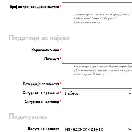
Број на трансакциска сметка
Трансакциската сметка мора да има 1
цифри и да биде во формат:
xxxxxxxxxxxxxxx
Податоци за најава
Корисничко име
Лозинка
Се очекува да внесеш барем една бук
Должината на лозинката не смее да
помалку од 6 знаци.
Потврди ја лозинката
Сигурносно прашање
Сигурносен одговор
Подесувања
Валута на налогот