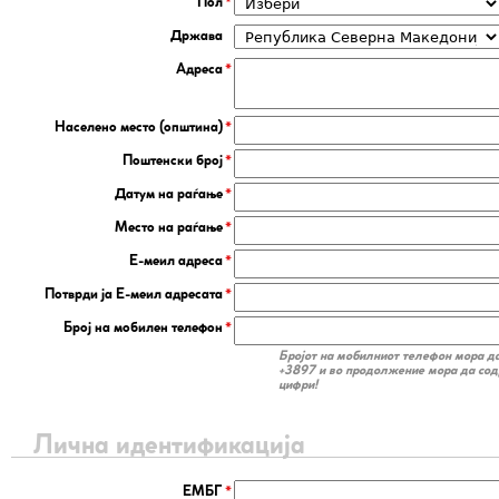
Пол
Држава
Адреса
Населено место (општина)
Поштенски број
Датум на раѓање
Место на раѓање
Е-меил адреса
Потврди ја Е-меил адресата
Број на мобилен телефон
Бројот на мобилниот телефон мора да
+3897 и во продолжение мора да со
цифри!
Лична идентификација
ЕМБГ