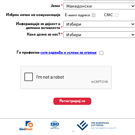
Јазик
Избран начин на комуникација
Е-меил адреса
СМС
Информација за дејност и
деловни активности
Како дозна за нас?
Ги прифаќам
сите одредби и услови за играње
Регистрирај се