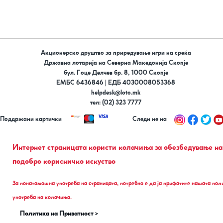
Акционерско друштво за приредување игри на среќа
Државна лотарија на Северна Македонија Скопје
бул. Гоце Делчев бр. 8, 1000 Скопје
ЕМБС 6436846 | ЕДБ 4030008053368
helpdesk@loto.mk
тел: (02) 323 7777
Поддржани картички
Следи не на
Интернет страницата користи колачиња за обезбедување на
подобро корисничко искуство
За понатамошна употреба на страницата, потребно е да ја прифатите нашата пол
употреба на колачиња.
Политика на Приватност >