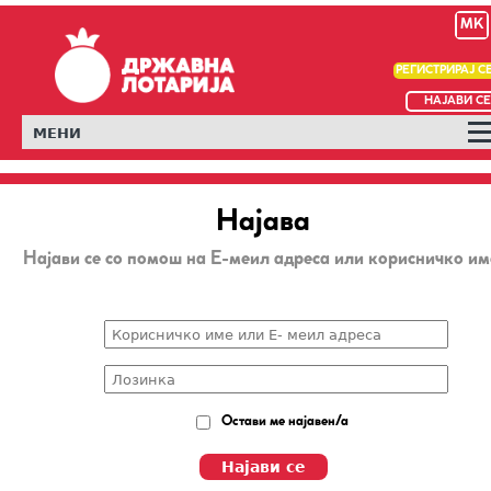
MK
РЕГИСТРИРАЈ С
НАЈАВИ СЕ
МЕНИ
Најава
Најави се со помош на Е-меил адреса или корисничко им
Остави ме најавен/а